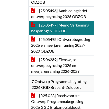
ODZOB
[25.05496] Aanbiedingsbrief
ontwerpbegroting 2026 ODZOB
[25.05497] Memo Verkenning
besparingen ODZOB
[25.05498] Ontwerpbegroting
2026 en meerjarenraming 2027-
2029 ODZOB
[25.06289] Zienswijze
ontwerpbegroting 2026 en
meerjarenraming 2026-2029
7 Ontwerp Programmabegroting
2026 GGD Brabant-Zuidoost
[R25.023] Raadsvoorstel –
Ontwerp Programmabegroting
2026 GGD Brabant-Zuidoost