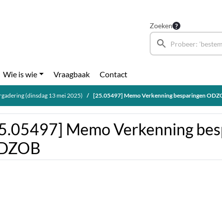
Zoeken
Wie is wie
Vraagbaak
Contact
gadering (dinsdag 13 mei 2025)
[25.05497] Memo Verkenning besparingen OD
5.05497] Memo Verkenning bes
DZOB