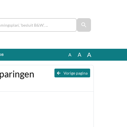
A
A
A
ZOB
paringen
Vorige pagina