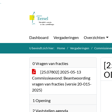
Ga naar de inhoud van deze pagina
Ga naar het zoeken
Ga naar het menu
Dashboard
Vergaderingen
Overzichten
U bevindt zich hier:
Home
Vergaderingen
Commissiever
[2
0 Vragen van fracties
[25.07802] 2025-05-13
O
Commissieavond: Beantwoording
vragen van fracties (versie 20-015-
2025)
1 Opening
2 Vaststellen agenda