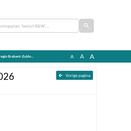
A
A
A
gio Brabant-Zuidoost
2026
Vorige pagina