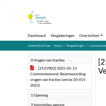
Ga naar de inhoud van deze pagina
Ga naar het zoeken
Ga naar het menu
Dashboard
Vergaderingen
Overzichten
U bevindt zich hier:
Home
Vergaderingen
Commissiever
[2
0 Vragen van fracties
[25.07802] 2025-05-13
Ve
Commissieavond: Beantwoording
vragen van fracties (versie 20-015-
2025)
1 Opening
2 Vaststellen agenda