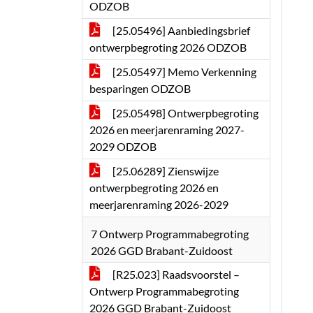
ODZOB
[25.05496] Aanbiedingsbrief
ontwerpbegroting 2026 ODZOB
[25.05497] Memo Verkenning
besparingen ODZOB
[25.05498] Ontwerpbegroting
2026 en meerjarenraming 2027-
2029 ODZOB
[25.06289] Zienswijze
ontwerpbegroting 2026 en
meerjarenraming 2026-2029
7 Ontwerp Programmabegroting
2026 GGD Brabant-Zuidoost
[R25.023] Raadsvoorstel –
Ontwerp Programmabegroting
2026 GGD Brabant-Zuidoost