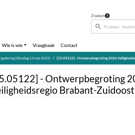
Zoeken
Wie is wie
Vraagbaak
Contact
gadering (dinsdag 13 mei 2025)
[25.05122] - Ontwerpbegroting 2026 Veiligheidsre
5.05122] - Ontwerpbegroting 
iligheidsregio Brabant-Zuidoost