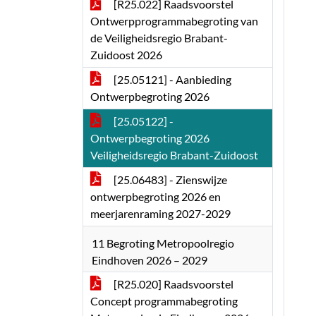
[R25.022] Raadsvoorstel
Ontwerpprogrammabegroting van
de Veiligheidsregio Brabant-
Zuidoost 2026
[25.05121] - Aanbieding
Ontwerpbegroting 2026
[25.05122] -
Ontwerpbegroting 2026
Veiligheidsregio Brabant-Zuidoost
[25.06483] - Zienswijze
ontwerpbegroting 2026 en
meerjarenraming 2027-2029
11 Begroting Metropoolregio
Eindhoven 2026 – 2029
[R25.020] Raadsvoorstel
Concept programmabegroting