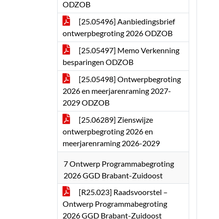
ODZOB
[25.05496] Aanbiedingsbrief
ontwerpbegroting 2026 ODZOB
[25.05497] Memo Verkenning
besparingen ODZOB
[25.05498] Ontwerpbegroting
2026 en meerjarenraming 2027-
2029 ODZOB
[25.06289] Zienswijze
ontwerpbegroting 2026 en
meerjarenraming 2026-2029
7 Ontwerp Programmabegroting
2026 GGD Brabant-Zuidoost
[R25.023] Raadsvoorstel –
Ontwerp Programmabegroting
2026 GGD Brabant-Zuidoost