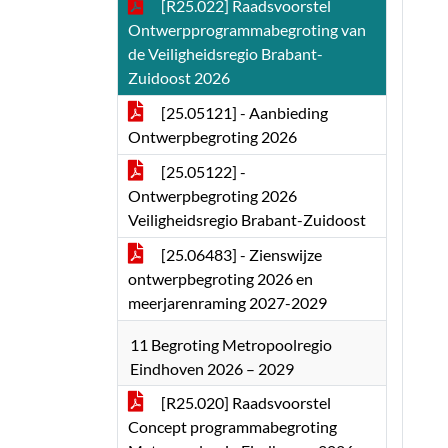
[R25.022] Raadsvoorstel
Ontwerpprogrammabegroting van
de Veiligheidsregio Brabant-
Zuidoost 2026
[25.05121] - Aanbieding
Ontwerpbegroting 2026
[25.05122] -
Ontwerpbegroting 2026
Veiligheidsregio Brabant-Zuidoost
[25.06483] - Zienswijze
ontwerpbegroting 2026 en
meerjarenraming 2027-2029
11 Begroting Metropoolregio
Eindhoven 2026 – 2029
[R25.020] Raadsvoorstel
Concept programmabegroting