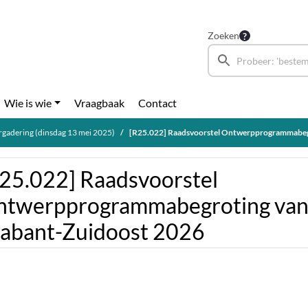
Zoeken
Wie is wie
Vraagbaak
Contact
gadering (dinsdag 13 mei 2025)
[R25.022] Raadsvoorstel Ontwerpprogrammabegroting van de Veiligheid
25.022] Raadsvoorstel
twerpprogrammabegroting van d
abant-Zuidoost 2026