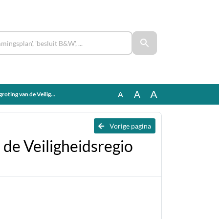
A
A
A
sregio Brabant-Zuidoost 2026
Vorige pagina
e Veiligheidsregio