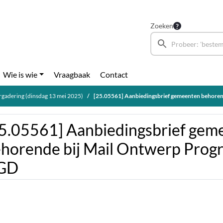
Zoeken
Wie is wie
Vraagbaak
Contact
gadering (dinsdag 13 mei 2025)
[25.05561] Aanbiedingsbrief gemeenten behorende bij Mail Ontwerp 
5.05561] Aanbiedingsbrief gem
horende bij Mail Ontwerp Pro
GD