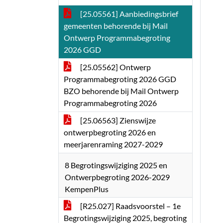
[25.05561] Aanbiedingsbrief
gemeenten behorende bij Mail
Ontwerp Programmabegroting
2026 GGD
[25.05562] Ontwerp
Programmabegroting 2026 GGD
BZO behorende bij Mail Ontwerp
Programmabegroting 2026
[25.06563] Zienswijze
ontwerpbegroting 2026 en
meerjarenraming 2027-2029
8 Begrotingswijziging 2025 en
Ontwerpbegroting 2026-2029
KempenPlus
[R25.027] Raadsvoorstel – 1e
Begrotingswijziging 2025, begroting