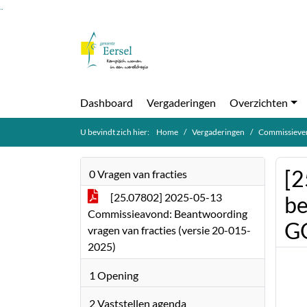
Ga naar de inhoud van deze pagina
Ga naar het zoeken
Ga naar het menu
Dashboard
Vergaderingen
Overzichten
U bevindt zich hier:
Home
Vergaderingen
Commissiever
[2
0 Vragen van fracties
[25.07802] 2025-05-13
be
Commissieavond: Beantwoording
G
vragen van fracties (versie 20-015-
2025)
1 Opening
2 Vaststellen agenda