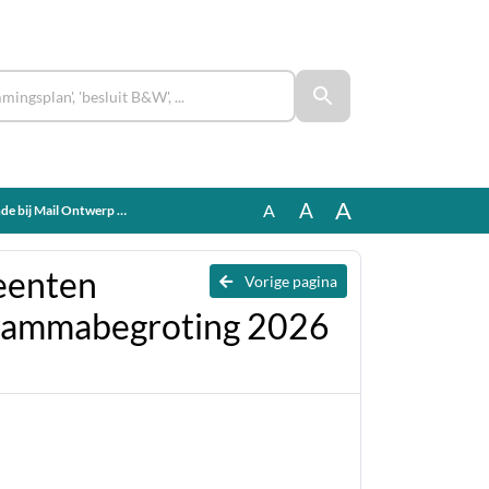
A
A
A
Programmabegroting 2026 GGD
eenten
Vorige pagina
grammabegroting 2026