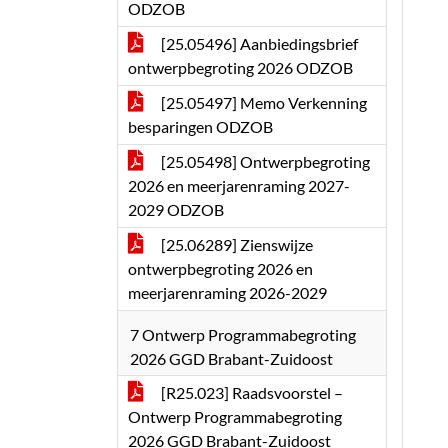
ODZOB
[25.05496] Aanbiedingsbrief
ontwerpbegroting 2026 ODZOB
[25.05497] Memo Verkenning
besparingen ODZOB
[25.05498] Ontwerpbegroting
2026 en meerjarenraming 2027-
2029 ODZOB
[25.06289] Zienswijze
ontwerpbegroting 2026 en
meerjarenraming 2026-2029
7 Ontwerp Programmabegroting
2026 GGD Brabant-Zuidoost
[R25.023] Raadsvoorstel –
Ontwerp Programmabegroting
2026 GGD Brabant-Zuidoost