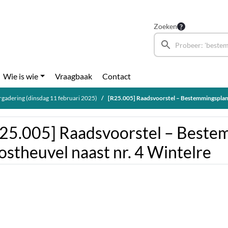
Zoeken
Wie is wie
Vraagbaak
Contact
gadering (dinsdag 11 februari 2025)
[R25.005] Raadsvoorstel – Bestemmingsplan Mosth
25.005] Raadsvoorstel – Beste
stheuvel naast nr. 4 Wintelre