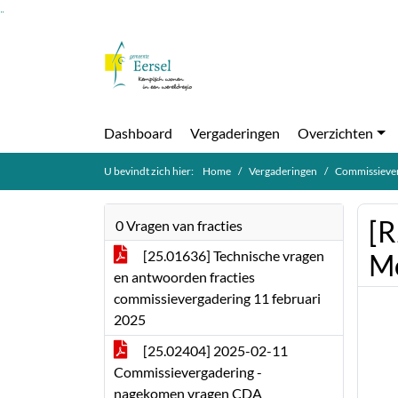
Ga naar de inhoud van deze pagina
Ga naar het zoeken
Ga naar het menu
Dashboard
Vergaderingen
Overzichten
U bevindt zich hier:
Home
Vergaderingen
Commissiever
[R
0 Vragen van fracties
[25.01636] Technische vragen
Mo
en antwoorden fracties
commissievergadering 11 februari
2025
[25.02404] 2025-02-11
Commissievergadering -
nagekomen vragen CDA