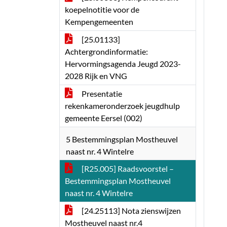
koepelnotitie voor de
Kempengemeenten
[25.01133]
Achtergrondinformatie:
Hervormingsagenda Jeugd 2023-
2028 Rijk en VNG
Presentatie
rekenkameronderzoek jeugdhulp
gemeente Eersel (002)
5 Bestemmingsplan Mostheuvel
naast nr. 4 Wintelre
[R25.005] Raadsvoorstel –
Bestemmingsplan Mostheuvel
naast nr. 4 Wintelre
[24.25113] Nota zienswijzen
Mostheuvel naast nr.4