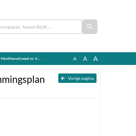
A
A
A
euvel naast nr. 4 Wintelre
mmingsplan
Vorige pagina