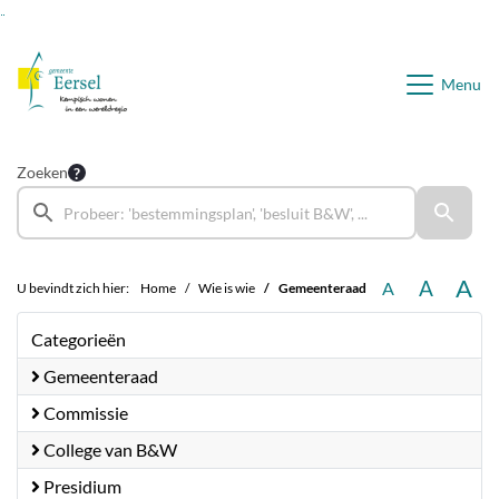
Ga naar de inhoud van deze pagina
Ga naar het zoeken
Ga naar het menu
Menu
Zoeken
A
A
A
U bevindt zich hier:
Home
Wie is wie
Gemeenteraad
Categorieën
Gemeenteraad
Commissie
College van B&W
Presidium