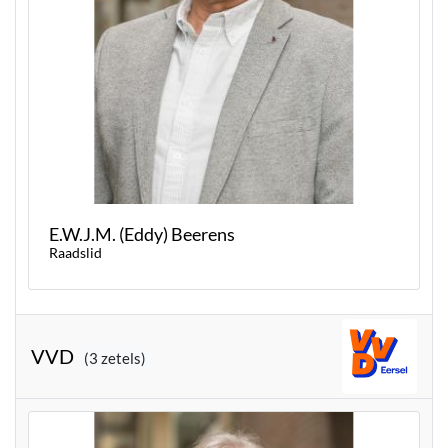
E.W.J.M. (Eddy) Beerens
Raadslid
VVD
(3 zetels)