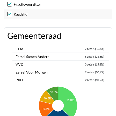
Fractievoorzitter
Raadslid
Gemeenteraad
CDA
7 zetels (36,8%)
Eersel Samen Anders
5 zetels (26,3%)
VVD
3 zetels (15,8%)
Eersel Voor Morgen
2 zetels (10,5%)
PRO
2 zetels (10,5%)
10.5%
10.5%
36.8%
15.8%