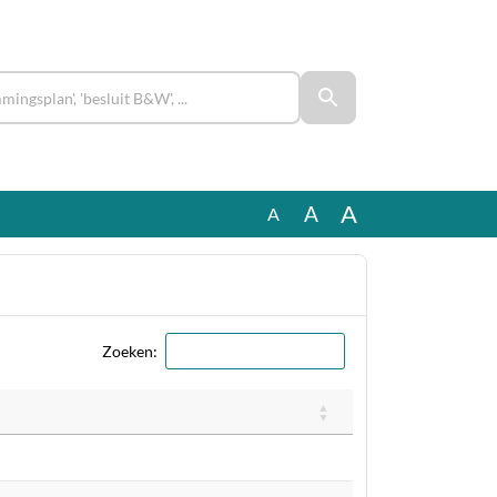
A
A
A
Zoeken: