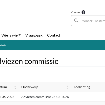
Zoeken
Wie is wie
Vraagbaak
Contact
issie
viezen commissie
atum
Onderwerp
Toelichting
4-06-2026
Adviezen commissie 23-06-2026