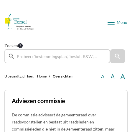
Ga naar de inhoud van deze pagina
Ga naar het zoeken
Ga naar het menu
Menu
Zoeken
A
A
A
U bevindt zich hier:
Home
Overzichten
Adviezen commissie
De commissie adviseert de gemeenteraad over
raadsvoorstellen en bestaat uit raadsleden en
commissieleden die niet in de gemeenteraad zitten, maar