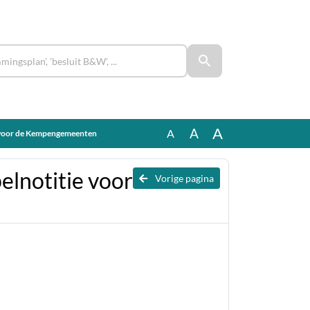
A
A
A
 voor de Kempengemeenten
lnotitie voor
Vorige pagina