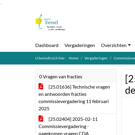
Ga naar de inhoud van deze pagina
Ga naar het zoeken
Ga naar het menu
Dashboard
Vergaderingen
Overzichten
U bevindt zich hier:
Home
Vergaderingen
Commissiever
[2
0 Vragen van fracties
[25.01636] Technische vragen
d
en antwoorden fracties
commissievergadering 11 februari
2025
[25.02404] 2025-02-11
Commissievergadering -
nagekomen vragen CDA