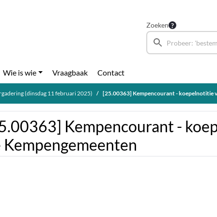
Zoeken
Wie is wie
Vraagbaak
Contact
gadering (dinsdag 11 februari 2025)
[25.00363] Kempencourant - koepelnotitie
5.00363] Kempencourant - koepe
e Kempengemeenten