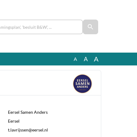
A
A
A
Eersel Samen Anders
Eersel
t.lavrijssen@eersel.nl