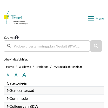
Ga naar de inhoud van deze pagina
Ga naar het zoeken
Ga naar het menu
Menu
Zoeken
U bevindt zich hier:
Home
Wie is wie
Presidium
M. (Maurice) Pennings
A
A
A
Categorieën
Gemeenteraad
Commissie
College van B&W