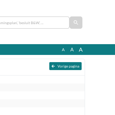
A
A
A
Vorige pagina