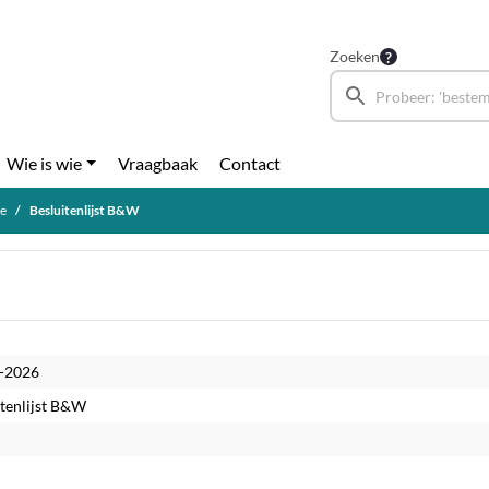
Zoeken
Wie is wie
Vraagbaak
Contact
ge
Besluitenlijst B&W
-2026
itenlijst B&W