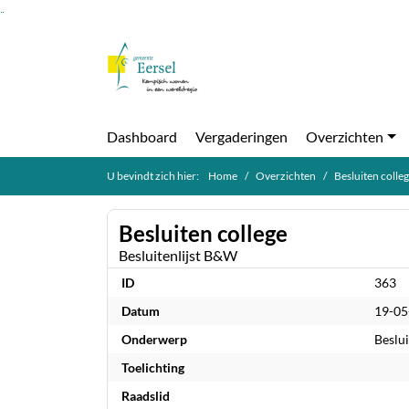
Ga naar de inhoud van deze pagina
Ga naar het zoeken
Ga naar het menu
Dashboard
Vergaderingen
Overzichten
U bevindt zich hier:
Home
Overzichten
Besluiten colle
Besluiten college
Besluitenlijst B&W
ID
363
Datum
19-05
Onderwerp
Beslu
Toelichting
Raadslid