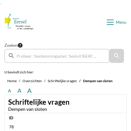
Ga naar de inhoud van deze pagina
Ga naar het zoeken
Ga naar het menu
Menu
Zoeken
U bevindt zich hier:
Home
Overzichten
Schriftelijke vragen
Dempen van sloten
A
A
A
Schriftelijke vragen
Dempen van sloten
ID
78