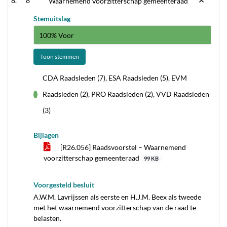
8
Waarnemend voorzitterschap gemeenteraad
Stemuitslag
100% Voor
Toon stemmen
CDA Raadsleden (7), ESA Raadsleden (5), EVM
Raadsleden (2), PRO Raadsleden (2), VVD Raadsleden
voor
(3)
Bijlagen
[R26.056] Raadsvoorstel – Waarnemend
voorzitterschap gemeenteraad
99 KB
Voorgesteld besluit
A.W.M. Lavrijssen als eerste en H.J.M. Beex als tweede
met het waarnemend voorzitterschap van de raad te
belasten.