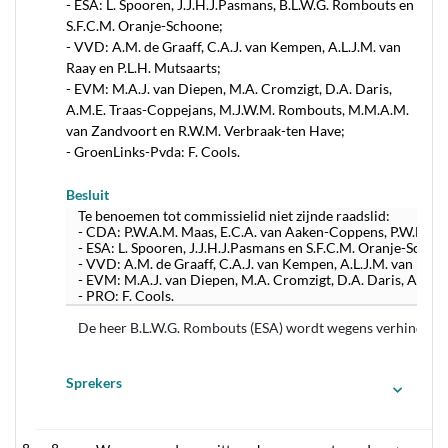
- ESA: L. Spooren, J.J.H.J.Pasmans, B.L.W.G. Rombouts en
S.F.C.M. Oranje-Schoone;
- VVD: A.M. de Graaff, C.A.J. van Kempen, A.L.J.M. van
Raay en P.L.H. Mutsaarts;
- EVM: M.A.J. van Diepen, M.A. Cromzigt, D.A. Daris,
A.M.E. Traas-Coppejans, M.J.W.M. Rombouts, M.M.A.M.
van Zandvoort en R.W.M. Verbraak-ten Have;
- GroenLinks-Pvda: F. Cools.
Besluit
Te benoemen tot commissielid niet zijnde raadslid:
- CDA: P.W.A.M. Maas, E.C.A. van Aaken-Coppens, P.W.M. Das
- ESA: L. Spooren, J.J.H.J.Pasmans en S.F.C.M. Oranje-Schoo
- VVD: A.M. de Graaff, C.A.J. van Kempen, A.L.J.M. van Raay 
- EVM: M.A.J. van Diepen, M.A. Cromzigt, D.A. Daris, A.M.
- PRO: F. Cools.
De heer B.L.W.G. Rombouts (ESA) wordt wegens verhinderin
Sprekers