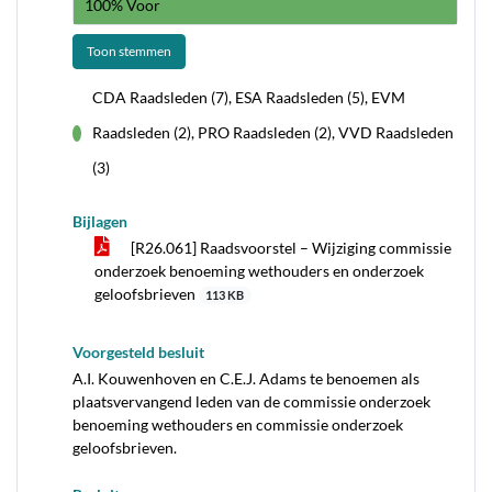
100% Voor
Toon stemmen
CDA Raadsleden (7), ESA Raadsleden (5), EVM
Raadsleden (2), PRO Raadsleden (2), VVD Raadsleden
voor
(3)
Bijlagen
[R26.061] Raadsvoorstel – Wijziging commissie
onderzoek benoeming wethouders en onderzoek
geloofsbrieven
113 KB
Voorgesteld besluit
A.I. Kouwenhoven en C.E.J. Adams te benoemen als
plaatsvervangend leden van de commissie onderzoek
benoeming wethouders en commissie onderzoek
geloofsbrieven.