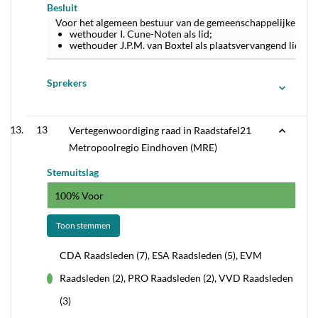
Besluit
Voor het algemeen bestuur van de gemeenschappelijke regel
wethouder I. Cune-Noten als lid;
wethouder J.P.M. van Boxtel als plaatsvervangend lid.
Sprekers
13
Vertegenwoordiging raad in Raadstafel21
Metropoolregio Eindhoven (MRE)
Stemuitslag
100% Voor
Toon stemmen
CDA Raadsleden (7), ESA Raadsleden (5), EVM
Raadsleden (2), PRO Raadsleden (2), VVD Raadsleden
voor
(3)