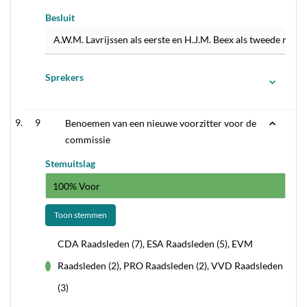
Besluit
A.W.M. Lavrijssen als eerste en H.J.M. Beex als tweede met 
Sprekers
9
Benoemen van een nieuwe voorzitter voor de
commissie
Stemuitslag
100% Voor
Toon stemmen
CDA Raadsleden (7), ESA Raadsleden (5), EVM
Raadsleden (2), PRO Raadsleden (2), VVD Raadsleden
voor
(3)