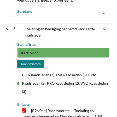
wethouders E. Beex en J. Adriaans.
Sprekers
6
Toelating en beëdiging benoemd verklaarde
raadsleden
Stemuitslag
100% Voor
Toon stemmen
CDA Raadsleden (7), ESA Raadsleden (5), EVM
Raadsleden (2), PRO Raadsleden (2), VVD Raadsleden
voor
(3)
Bijlagen
[R26.044] Raadsvoorstel – Toelating en
beëdiging benoemd verklaarde raadsleden
131 KB