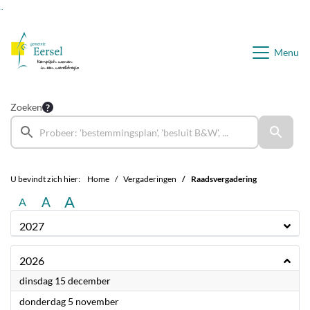
Ga naar de inhoud van deze pagina
Ga naar het zoeken
Ga naar het menu
Menu
Zoeken
U bevindt zich hier:
Home
Vergaderingen
Raadsvergadering
A
A
A
2027
2026
2026
dinsdag 15 december
2026
donderdag 5 november