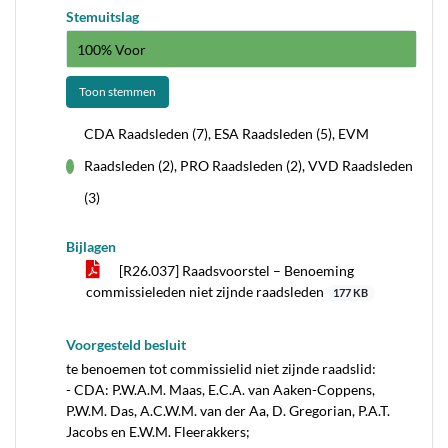
Stemuitslag
100% Voor
Toon stemmen
CDA Raadsleden (7), ESA Raadsleden (5), EVM
Raadsleden (2), PRO Raadsleden (2), VVD Raadsleden
voor
(3)
Bijlagen
[R26.037] Raadsvoorstel – Benoeming
commissieleden niet zijnde raadsleden
177 KB
Voorgesteld besluit
te benoemen tot commissielid niet zijnde raadslid:
- CDA: P.W.A.M. Maas, E.C.A. van Aaken-Coppens,
P.W.M. Das, A.C.W.M. van der Aa, D. Gregorian, P.A.T.
Jacobs en E.W.M. Fleerakkers;