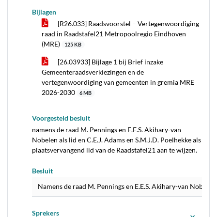
Bijlagen
[R26.033] Raadsvoorstel – Vertegenwoordiging
raad in Raadstafel21 Metropoolregio Eindhoven
(MRE)
125 KB
[26.03933] Bijlage 1 bij Brief inzake
Gemeenteraadsverkiezingen en de
vertegenwoordiging van gemeenten in gremia MRE
2026-2030
6 MB
Voorgesteld besluit
namens de raad M. Pennings en E.E.S. Akihary-van
Nobelen als lid en C.E.J. Adams en S.M.J.D. Poelhekke als
plaatsvervangend lid van de Raadstafel21 aan te wijzen.
Besluit
Namens de raad M. Pennings en E.E.S. Akihary-van Nobelen al
Sprekers