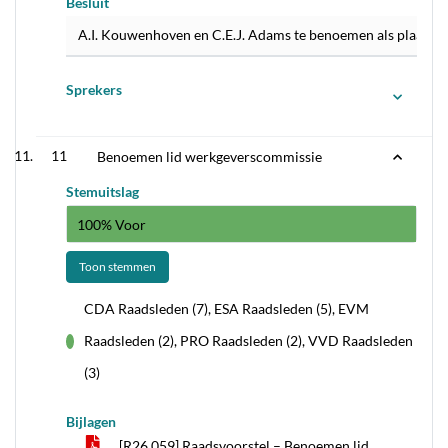
Besluit
A.I. Kouwenhoven en C.E.J. Adams te benoemen als plaats
Sprekers
11
Benoemen lid werkgeverscommissie
Stemuitslag
100% Voor
Toon stemmen
CDA Raadsleden (7), ESA Raadsleden (5), EVM
Raadsleden (2), PRO Raadsleden (2), VVD Raadsleden
voor
(3)
Bijlagen
[R26.059] Raadsvoorstel – Benoemen lid