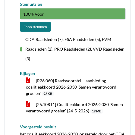
Stemuitslag
100% Voor
Toon stemmen
CDA Raadsleden (7), ESA Raadsleden (5), EVM
Raadsleden (2), PRO Raadsleden (2), VVD Raadsleden
voor
(3)
Bijlagen
[R26.060] Raadsvoorstel – aanbieding
coalitieakkoord 2026-2030 'Samen verantwoord
groeien'
92 KB
[26.10811] Coalitieakkoord 2026-2030 'Samen
verantwoord groeien' (24-5-2026)
19 MB
Voorgesteld besluit
het coalitieakkoord 2026-2030, opgesteld door het CDA,