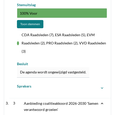
Stemuitslag
100% Voor
Toon stemmen
CDA Raadsleden (7), ESA Raadsleden (5), EVM
Raadsleden (2), PRO Raadsleden (2), VVD Raadsleden
voor
(3)
Besluit
De agenda wordt ongewijzigd vastgesteld.
Sprekers
3
Aanbieding coalitieakkoord 2026-2030 'Samen
verantwoord groeien'