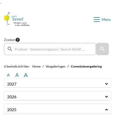
Ga naar de inhoud van deze pagina
Ga naar het zoeken
Ga naar het menu
Menu
Zoeken
U bevindt zich hier:
Home
Vergaderingen
Commissievergadering
A
A
A
2027
2026
2025