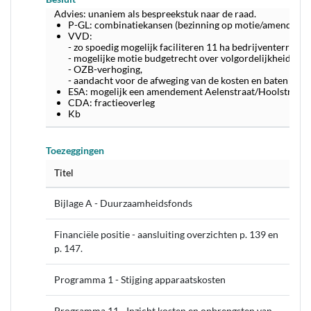
Advies: unaniem als bespreekstuk naar de raad.
P-GL: combinatiekansen (bezinning op motie/amendement
VVD:
- zo spoedig mogelijk faciliteren 11 ha bedrijventerrein,
- mogelijke motie budgetrecht over volgordelijkheid van
- OZB-verhoging,
- aandacht voor de afweging van de kosten en baten van m
ESA: mogelijk een amendement Aelenstraat/Hoolstraat
CDA: fractieoverleg
Kb
Toezeggingen
Titel
Bijlage A - Duurzaamheidsfonds
Financiële positie - aansluiting overzichten p. 139 en
p. 147.
Programma 1 - Stijging apparaatskosten