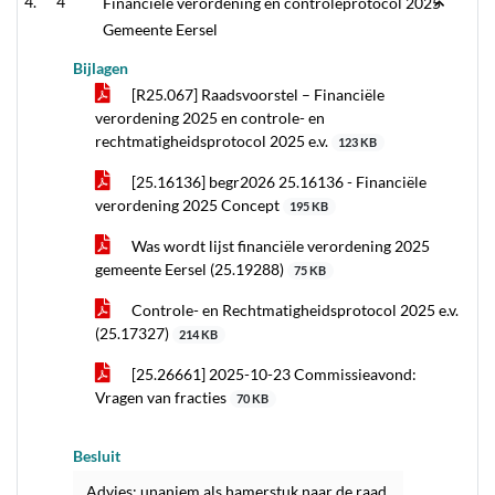
4
Financiële verordening en controleprotocol 2025
Gemeente Eersel
Bijlagen
[R25.067] Raadsvoorstel – Financiële
verordening 2025 en controle- en
rechtmatigheidsprotocol 2025 e.v.
123 KB
[25.16136] begr2026 25.16136 - Financiële
verordening 2025 Concept
195 KB
Was wordt lijst financiële verordening 2025
gemeente Eersel (25.19288)
75 KB
Controle- en Rechtmatigheidsprotocol 2025 e.v.
(25.17327)
214 KB
[25.26661] 2025-10-23 Commissieavond:
Vragen van fracties
70 KB
Besluit
Advies: unaniem als hamerstuk naar de raad.