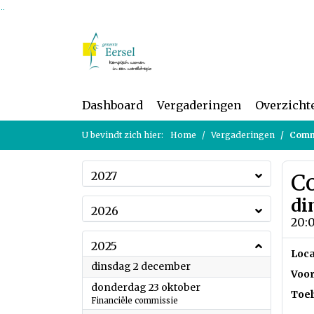
Ga naar de inhoud van deze pagina
Ga naar het zoeken
Ga naar het menu
Dashboard
Vergaderingen
Overzicht
U bevindt zich hier:
Home
Vergaderingen
Comm
2027
C
di
2026
20:0
2025
Loca
2025
dinsdag 2 december
Voor
2025
donderdag 23 oktober
Toel
Financiële commissie