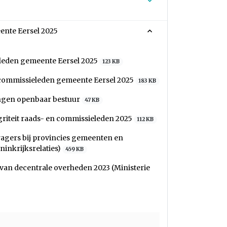
ente Eersel 2025
eleden gemeente Eersel 2025
123 KB
n commissieleden gemeente Eersel 2025
183 KB
dingen openbaar bestuur
47 KB
griteit raads- en commissieleden 2025
112 KB
dragers bij provincies gemeenten en
inkrijksrelaties)
459 KB
 van decentrale overheden 2023 (Ministerie