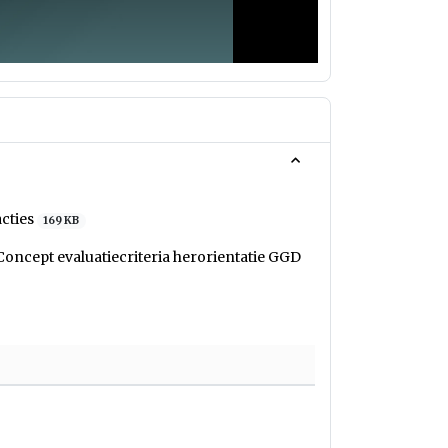
acties
169 KB
oncept evaluatiecriteria herorientatie GGD