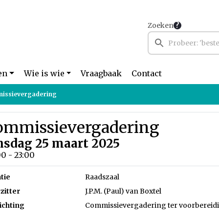
Zoeken
en
Wie is wie
Vraagbaak
Contact
issievergadering
ommissievergadering
nsdag 25 maart 2025
0 - 23:00
tie
Raadszaal
zitter
J.P.M. (Paul) van Boxtel
ichting
Commissievergadering ter voorbereidi