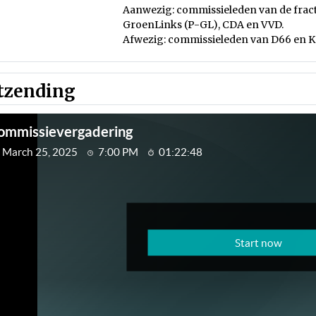
Aanwezig: commissieleden van de fract
GroenLinks (P-GL), CDA en VVD.
Afwezig: commissieleden van D66 en Ke
tzending