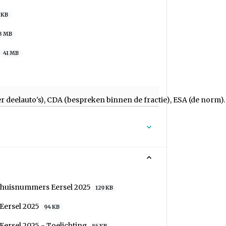
 KB
3 MB
41 MB
r deelauto's), CDA (bespreken binnen de fractie), ESA (de norm).
n huisnummers Eersel 2025
129 KB
Eersel 2025
94 KB
ersel 2025 - Toelichting