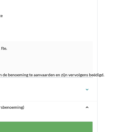
te
fte.
de benoeming te aanvaarden en zijn vervolgens beëdigd.
ersbenoeming)