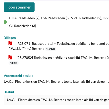
Toon stemmen
CDA Raadsleden (2), ESA Raadsleden (8), VVD Raadsleden (2), D66 
voor
GL Raadsleden (3)
Bijlagen
[R25.071] Raadsvoorstel – Toelating en beëdiging benoemd verk
E.W.J.M. (Eddy) Beerens
132 KB
[25.27852] Toelating en beëdiging raadslid E.W.J.M. Beeren
94 KB
Voorgesteld besluit
J.A.C.J. Fleerakkers en E.W.J.M. Beerens toe te laten als lid van de gem
Besluit
J.A.C.J. Fleerakkers en E.W.J.M. Beerens toe te laten als lid van de g