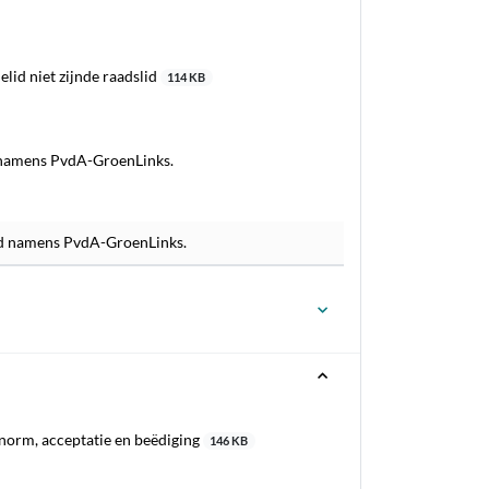
lid niet zijnde raadslid
114 KB
d namens PvdA-GroenLinks.
lid namens PvdA-GroenLinks.
norm, acceptatie en beëdiging
146 KB