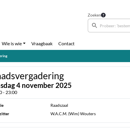
Zoeken
Wie is wie
Vraagbaak
Contact
ering
adsvergadering
nsdag 4 november 2025
0 - 23:00
ie
Raadszaal
itter
W.A.C.M. (Wim) Wouters