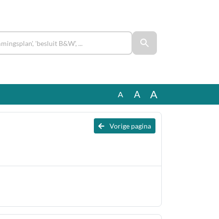
A
A
A
Vorige pagina