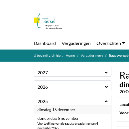
Ga naar de inhoud van deze pagina
Ga naar het zoeken
Ga naar het menu
Dashboard
Vergaderingen
Overzichten
U bevindt zich hier:
Home
Vergaderingen
Raadsvergad
Ra
2027
di
2026
20:0
2025
Locat
2025
dinsdag 16 december
Voorz
2025
donderdag 6 november
Voortzetting van de raadsvergadering van 4
november 2025