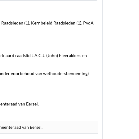
Raadsleden (1), Kernbeleid Raadsleden (1), PvdA-
laard raadslid J.A.C.J. (John) Fleerakkers en
s (onder voorbehoud van wethoudersbenoeming)
eenteraad van Eersel.
emeenteraad van Eersel.