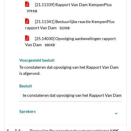
[21.11339] Rapport Van Dam KempenPlus
979 KB
[21.11341] Bestuurlijke reactie KempenPlus
rapport Van Dam
313 KB
[25.14030] Opvolging aanbevelingen rapport
Van Dam
100 KB
Voorgesteld besluit
Te constateren dat opvolging van het Rapport Van Dam
is afgerond.
Besluit
te constateren dat opvolging van het Rapport Van Dam is af
Sprekers
5.4
Zienswijze Bovenregionale samenwerkingen MRE