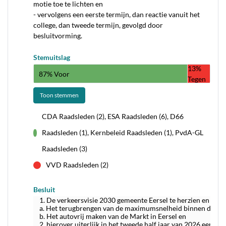
motie toe te lichten en
- vervolgens een eerste termijn, dan reactie vanuit het
college, dan tweede termijn, gevolgd door
besluitvorming.
Stemuitslag
13%
87% Voor
Tegen
Toon stemmen
CDA Raadsleden (2), ESA Raadsleden (6), D66
Raadsleden (1), Kernbeleid Raadsleden (1), PvdA-GL
voor
Raadsleden (3)
VVD Raadsleden (2)
tegen
Besluit
1. De verkeersvisie 2030 gemeente Eersel te herzien en daar
a. Het terugbrengen van de maximumsnelheid binnen de beb
b. Het autovrij maken van de Markt in Eersel en
2. hierover uiterlijk in het tweede half jaar van 2026 een voo