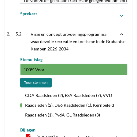
De voorzitter geeft alle fracties de gelegenheid om kort te
Sprekers
5.2
Visie en concept uitvoeringsprogramma
waardevolle recreatie en toerisme in de Brabantse
Kempen 2026-2034
Stemuitslag
100% Voor
Toon stemmen
CDA Raadsleden (2), ESA Raadsleden (7), VVD
Raadsleden (2), D66 Raadsleden (1), Kernbeleid
voor
Raadsleden (1), PvdA-GL Raadsleden (3)
Bijlagen