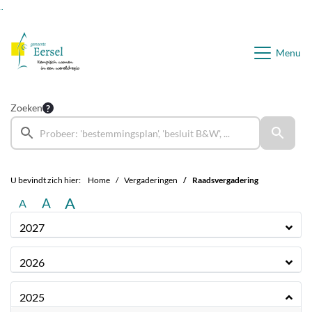
Ga naar de inhoud van deze pagina
Ga naar het zoeken
Ga naar het menu
Menu
Zoeken
U bevindt zich hier:
Home
Vergaderingen
Raadsvergadering
A
A
A
2027
2026
2025