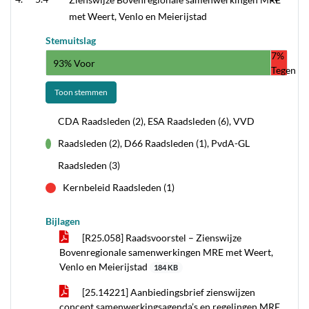
met Weert, Venlo en Meierijstad
Stemuitslag
7%
93% Voor
Tegen
Toon stemmen
CDA Raadsleden (2), ESA Raadsleden (6), VVD
Raadsleden (2), D66 Raadsleden (1), PvdA-GL
voor
Raadsleden (3)
Kernbeleid Raadsleden (1)
tegen
Bijlagen
[R25.058] Raadsvoorstel – Zienswijze
Bovenregionale samenwerkingen MRE met Weert,
Venlo en Meierijstad
184 KB
[25.14221] Aanbiedingsbrief zienswijzen
concept samenwerkingsagenda’s en regelingen MRE